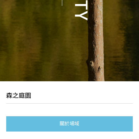
立即訂房
Service Facilities
服務設施
Traffic Location
交通位置
Contact us
聯絡我們
森之庭園
苗栗縣通霄鎮南和里165-5號
ADD.
037-783-899
TEL.
關於場域
037-783-288
FAX.
service@woodland.com.tw
EMAIL.